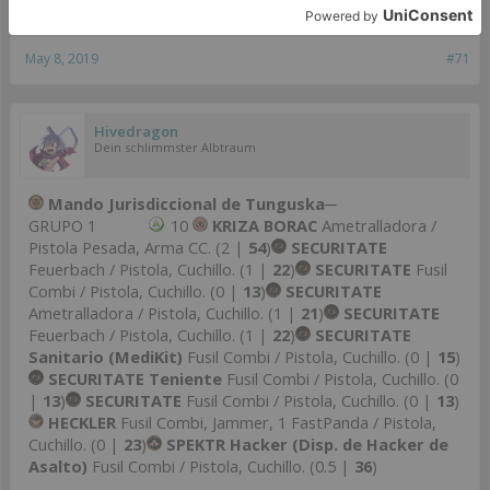
teniente de una posible intrusión...
May 8, 2019
#71
Hivedragon
Dein schlimmster Albtraum
Mando Jurisdiccional de Tunguska
─
GRUPO 1
10
KRIZA BORAC
Ametralladora /
Pistola Pesada, Arma CC. (2 |
54
)
SECURITATE
Feuerbach / Pistola, Cuchillo. (1 |
22
)
SECURITATE
Fusil
Combi / Pistola, Cuchillo. (0 |
13
)
SECURITATE
Ametralladora / Pistola, Cuchillo. (1 |
21
)
SECURITATE
Feuerbach / Pistola, Cuchillo. (1 |
22
)
SECURITATE
Sanitario (MediKit)
Fusil Combi / Pistola, Cuchillo. (0 |
15
)
SECURITATE Teniente
Fusil Combi / Pistola, Cuchillo. (0
|
13
)
SECURITATE
Fusil Combi / Pistola, Cuchillo. (0 |
13
)
HECKLER
Fusil Combi, Jammer, 1 FastPanda / Pistola,
Cuchillo. (0 |
23
)
SPEKTR Hacker (Disp. de Hacker de
Asalto)
Fusil Combi / Pistola, Cuchillo. (0.5 |
36
)