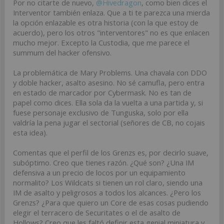
Por no citarte de nuevo,
@Hivedragon
, como bien dices el
Interventor también enlaza. Que a ti te parezca una mierda
la opción enlazable es otra historia (con la que estoy de
acuerdo), pero los otros "interventores" no es que enlacen
mucho mejor. Excepto la Custodia, que me parece el
summum del hacker ofensivo.
La problemática de Mary Problems. Una chavala con DDO
y doble hacker, asalto asesino. No sé camufla, pero entra
en estado de marcador por Cybermask. No es tan de
papel como dices. Ella sola da la vuelta a una partida y, si
fuese personaje exclusivo de Tunguska, solo por ella
valdría la pena jugar el sectorial (señores de CB, no cojais
esta idea).
Comentas que el perfil de los Grenzs es, por decirlo suave,
subóptimo. Creo que tienes razón. ¿Qué son? ¿Una IM
defensiva a un precio de locos por un equipamiento
normalito? Los Wildcats si tienen un rol claro, siendo una
IM de asalto y peligrosos a todos los alcances. ¿Pero los
Grenzs? ¿Para que quiero un Core de esas cosas pudiendo
elegir el terracero de Securitates o el de asalto de
Hollows? Creo que les faltó definir esta genial miniatura y