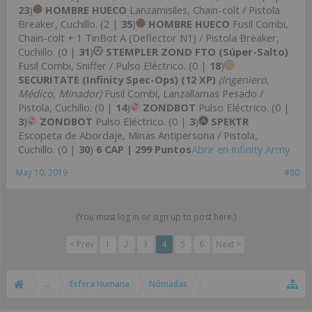
23
)
HOMBRE HUECO
Lanzamisiles, Chain-colt / Pistola
Breaker, Cuchillo. (2 |
35
)
HOMBRE HUECO
Fusil Combi,
Chain-colt + 1 TinBot A (Deflector N1) / Pistola Breaker,
Cuchillo. (0 |
31
)
STEMPLER ZOND FTO (Súper-Salto)
Fusil Combi, Sniffer / Pulso Eléctrico. (0 |
18
)
SECURITATE (Infinity Spec-Ops) (12 XP)
(Ingeniero,
Médico, Minador)
Fusil Combi, Lanzallamas Pesado /
Pistola, Cuchillo. (0 |
14
)
ZONDBOT
Pulso Eléctrico. (0 |
3
)
ZONDBOT
Pulso Eléctrico. (0 |
3
)
SPEKTR
Escopeta de Abordaje, Minas Antipersona / Pistola,
Cuchillo. (0 |
30
)
6 CAP | 299 Puntos
Abrir en Infinity Army
May 10, 2019
#80
(You must log in or sign up to post here.)
< Prev
1
2
3
4
5
6
Next >
...
Esfera Humana
Nómadas