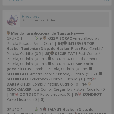
Hivedragon
Dein schlimmster Albtraum
Mando Jurisdiccional de Tunguska
───
GRUPO 1
9
KRIZA BORAC
Ametralladora /
Pistola Pesada, Arma CC. (2 |
54
)
INTERVENTOR
Hacker Teniente (Disp. de Hacker Plus)
Fusil Combi /
Pistola, Cuchillo. (0.5 |
25
)
SECURITATE
Fusil Combi /
Pistola, Cuchillo. (0 |
13
)
SECURITATE
Fusil Combi /
Pistola, Cuchillo. (0 |
13
)
SECURITATE Sanitario
(MediKit)
Fusil Combi / Pistola, Cuchillo. (0 |
15
)
SECURITATE
Ametralladora / Pistola, Cuchillo. (1 |
21
)
SECURITATE
Feuerbach / Pistola, Cuchillo. (1 |
22
)
DAKTARI
Fusil Combi / Pistola, Cuchillo. (0 |
14
)
CLOCKMAKER
Fusil Combi, Cargas-D / Pistola, Cuchillo. (0
|
18
)
ZONDBOT
Pulso Eléctrico. (0 |
3
)
ZONDBOT
Pulso Eléctrico. (0 |
3
)
GRUPO 2
5
SALYUT Hacker (Disp. de