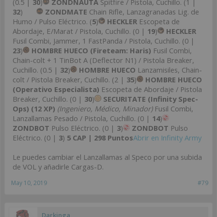
(0.5 |
30
)
ZONDNAUTA
Spitfire / Pistola, Cuchillo. (1 |
32
)
ZONDMATE
Chain Rifle, Lanzagranadas Lig. de
Humo / Pulso Eléctrico. (
5
)
HECKLER
Escopeta de
Abordaje, E/Marat / Pistola, Cuchillo. (0 |
19
)
HECKLER
Fusil Combi, Jammer, 1 FastPanda / Pistola, Cuchillo. (0 |
23
)
HOMBRE HUECO (Fireteam: Haris)
Fusil Combi,
Chain-colt + 1 TinBot A (Deflector N1) / Pistola Breaker,
Cuchillo. (0.5 |
32
)
HOMBRE HUECO
Lanzamisiles, Chain-
colt / Pistola Breaker, Cuchillo. (2 |
35
)
HOMBRE HUECO
(Operativo Especialista)
Escopeta de Abordaje / Pistola
Breaker, Cuchillo. (0 |
30
)
SECURITATE (Infinity Spec-
Ops) (12 XP)
(Ingeniero, Médico, Minador)
Fusil Combi,
Lanzallamas Pesado / Pistola, Cuchillo. (0 |
14
)
ZONDBOT
Pulso Eléctrico. (0 |
3
)
ZONDBOT
Pulso
Eléctrico. (0 |
3
)
5 CAP | 298 Puntos
Abrir en Infinity Army
Le puedes cambiar el Lanzallamas al Speco por una subida
de VOL y añadirle Cargas-D.
May 10, 2019
#79
Darkinga