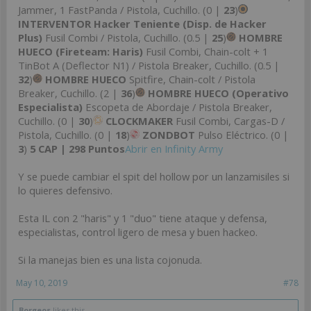
Jammer, 1 FastPanda / Pistola, Cuchillo. (0 |
23
)
INTERVENTOR Hacker Teniente (Disp. de Hacker
Plus)
Fusil Combi / Pistola, Cuchillo. (0.5 |
25
)
HOMBRE
HUECO (Fireteam: Haris)
Fusil Combi, Chain-colt + 1
TinBot A (Deflector N1) / Pistola Breaker, Cuchillo. (0.5 |
32
)
HOMBRE HUECO
Spitfire, Chain-colt / Pistola
Breaker, Cuchillo. (2 |
36
)
HOMBRE HUECO (Operativo
Especialista)
Escopeta de Abordaje / Pistola Breaker,
Cuchillo. (0 |
30
)
CLOCKMAKER
Fusil Combi, Cargas-D /
Pistola, Cuchillo. (0 |
18
)
ZONDBOT
Pulso Eléctrico. (0 |
3
)
5 CAP | 298 Puntos
Abrir en Infinity Army
Y se puede cambiar el spit del hollow por un lanzamisiles si
lo quieres defensivo.
Esta IL con 2 "haris" y 1 "duo" tiene ataque y defensa,
especialistas, control ligero de mesa y buen hackeo.
Si la manejas bien es una lista cojonuda.
May 10, 2019
#78
Borgeos
likes this.