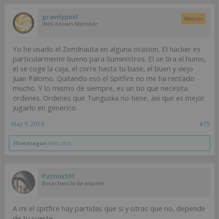
gravitypool
Warcor
Well-Known Member
Yo he usado el Zondnauta en alguna ocasion. El hacker es
particularmente bueno para Suministros. El se tira el humo,
el se coge la caja, el corre hasta tu base, el buen y viejo
Juan Palomo. Quitando eso el Spitfire no me ha rentado
mucho. Y lo mismo de siempre, es un tio que necesita
ordenes. Ordenes que Tunguska no tiene, asi que es mejor
jugarlo en generico.
May 9, 2019
#75
Hivedragon
likes this.
Paznox101
Bocachancla de alquiler.
A mi el spitfire hay partidas que si y otras que no, depende
de tu suerte.