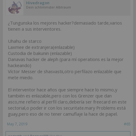
Hivedragon
Dein schlimmster Albtraum
¿Tungunska los mejores hacker?demasiado tarde,varios
tienen a sus interventores.
Uhahu de starco
Laxmee de extranjera(enlazable)
Custodia de bakunin (enlazable)
Danavas hacker de aleph (para mí operations es la mejor
hackeando)
Víctor Messer de shasvastii,otro perfilazo enlazable que
mete miedo.
El interventor hace años que siempre hace lo mismo,y
también es enlazable,pero con los Grenzer que dan
asco,me refiero al perfil claro,debería ser freecard en este
sectorial,o poder ir con los securitate.mary Problems está
guay,pero eso de no tener camuflaje la hace de papel.
May 7, 2019
#65
xagroth
and
Paznox101
like this.