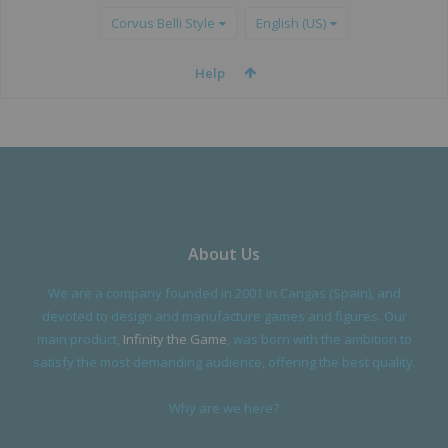
Corvus Belli Style
English (US)
Help
About Us
We are a company founded in 2001 in Cangas (Spain), and
devoted to design and manufacture games and figures. Our
main product,
Infinity the Game
, was born with the ambition to
satisfy the most demanding audience, offering the best quality.
Why are we here?