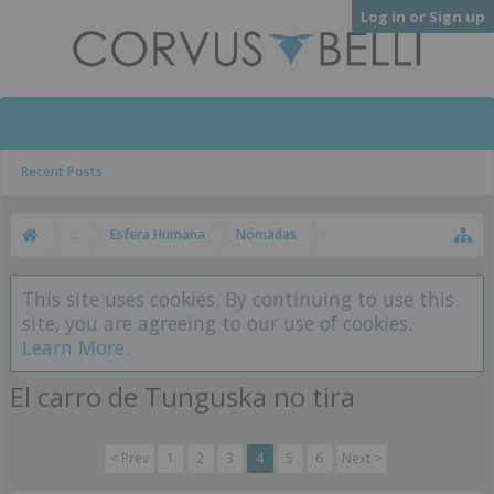
Log in or Sign up
Recent Posts
...
Esfera Humana
Nómadas
This site uses cookies. By continuing to use this
site, you are agreeing to our use of cookies.
Learn More.
El carro de Tunguska no tira
< Prev
1
2
3
4
5
6
Next >