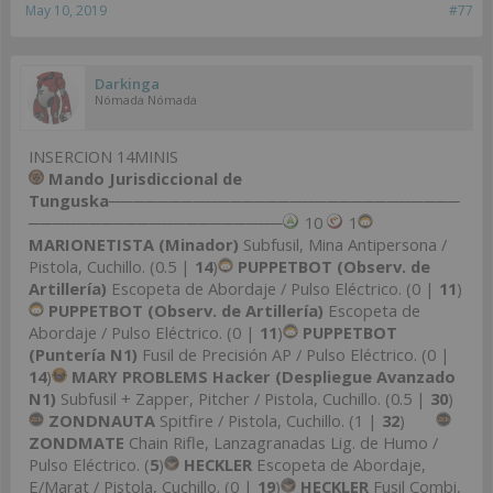
May 10, 2019
#77
Darkinga
Nómada Nómada
INSERCION 14MINIS
Mando Jurisdiccional de
Tunguska
─────────────────────────────
─────────────────────
10
1
MARIONETISTA (Minador)
Subfusil, Mina Antipersona /
Pistola, Cuchillo. (0.5 |
14
)
PUPPETBOT (Observ. de
Artillería)
Escopeta de Abordaje / Pulso Eléctrico. (0 |
11
)
PUPPETBOT (Observ. de Artillería)
Escopeta de
Abordaje / Pulso Eléctrico. (0 |
11
)
PUPPETBOT
(Puntería N1)
Fusil de Precisión AP / Pulso Eléctrico. (0 |
14
)
MARY PROBLEMS Hacker (Despliegue Avanzado
N1)
Subfusil + Zapper, Pitcher / Pistola, Cuchillo. (0.5 |
30
)
ZONDNAUTA
Spitfire / Pistola, Cuchillo. (1 |
32
)
ZONDMATE
Chain Rifle, Lanzagranadas Lig. de Humo /
Pulso Eléctrico. (
5
)
HECKLER
Escopeta de Abordaje,
E/Marat / Pistola, Cuchillo. (0 |
19
)
HECKLER
Fusil Combi,