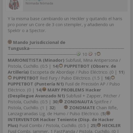
Nómada Nómada
Y la misma base cambiando un Heckler y quitando el haris
pro poner un Core de 3 con stempler, y añadiendo un
Spektr o a Spector.
Mando Jurisdiccional de
Tunguska
─────────────────────────────
─────────────────────
10
1
MARIONETISTA (Minador)
Subfusil, Mina Antipersona /
Pistola, Cuchillo. (0.5 |
14
)
PUPPETBOT (Observ. de
Artillería)
Escopeta de Abordaje / Pulso Eléctrico. (0 |
11
)
PUPPETBOT
Red Fury / Pulso Eléctrico. (1.5 |
16
)
PUPPETBOT (Puntería N1)
Fusil de Precisión AP / Pulso
Eléctrico. (0 |
14
)
MARY PROBLEMS Hacker
(Despliegue Avanzado N1)
Subfusil + Zapper, Pitcher /
Pistola, Cuchillo. (0.5 |
30
)
ZONDNAUTA
Spitfire /
Pistola, Cuchillo. (1 |
32
)
ZONDMATE
Chain Rifle,
Lanzagranadas Lig. de Humo / Pulso Eléctrico. (
5
)
INTERVENTOR Hacker Teniente (Disp. de Hacker
Plus)
Fusil Combi / Pistola, Cuchillo. (0.5 |
25
)
HECKLER
Fusil Combi, Jammer, 1 FastPanda / Pistola, Cuchillo. (0 |