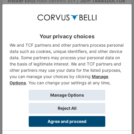
Hacker EVO)
Pulso Eléctrico. (0.5 |
25
)
TRANSDUCTOR
ZOND
Pulso Flash, Sniffer / Pulso Eléctrico. (0 |
8
)
TSYKLON
Spitfire, Pitcher / Pulso Eléctrico. (1 |
31
)
LUNOKHOD
Escopeta Pesada, Lanzallamas Pesado,
Cargas-D, CrazyKoalas (2) / Pulso Eléctrico. (0 |
25
)
TRANSDUCTOR ZOND
Pulso Flash, Sniffer / Pulso
Eléctrico. (0 |
8
)
6 CAP | 298 Puntos
Abrir en Infinity Army
May 8, 2019
Last edited:
May 8, 2019
#70
Hivedragon
Dein schlimmster Albtraum
Con esta lista jugué alguna vez,pero no hay nada más,ni
camuflados ni paracas que no dan los puntos (típica lista
de overclock,pero por desgracia no tenemos bullets ni
ikadrones,ni disponibilidad 3 en fugaci como tiene
neoterra.
Un grupo es de ganar terreno con el kriza y el otro
defensivo y barato,pero que puedes salir de caza con el
tsyclon con puntería ,y los koalas protegerán a nuestro