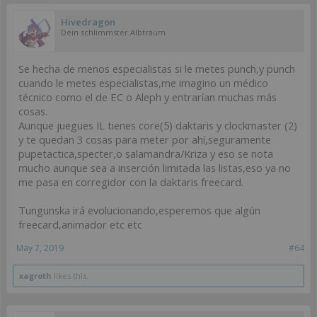
Hivedragon
Dein schlimmster Albtraum
Se hecha de menos especialistas si le metes punch,y punch
cuando le metes especialistas,me imagino un médico
técnico como el de EC o Aleph y entrarían muchas más
cosas.
Aunque juegues IL tienes core(5) daktaris y clockmaster (2)
y te quedan 3 cosas para meter por ahí,seguramente
pupetactica,specter,o salamandra/Kriza y eso se nota
mucho aunque sea a inserción limitada las listas,eso ya no
me pasa en corregidor con la daktaris freecard.
Tungunska irá evolucionando,esperemos que algún
freecard,animador etc etc
May 7, 2019
#64
xagroth
likes this.