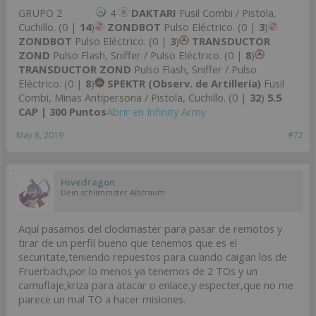
GRUPO 2
4
DAKTARI
Fusil Combi / Pistola,
Cuchillo. (0 |
14
)
ZONDBOT
Pulso Eléctrico. (0 |
3
)
ZONDBOT
Pulso Eléctrico. (0 |
3
)
TRANSDUCTOR
ZOND
Pulso Flash, Sniffer / Pulso Eléctrico. (0 |
8
)
TRANSDUCTOR ZOND
Pulso Flash, Sniffer / Pulso
Eléctrico. (0 |
8
)
SPEKTR (Observ. de Artillería)
Fusil
Combi, Minas Antipersona / Pistola, Cuchillo. (0 |
32
)
5.5
CAP | 300 Puntos
Abrir en Infinity Army
May 8, 2019
#72
Hivedragon
Dein schlimmster Albtraum
Aquí pasamos del clockmaster para pasar de remotos y
tirar de un perfil bueno que tenemos que es el
securitate,teniendo repuestos para cuando caigan los de
Fruerbach,por lo menos ya tenemos de 2 TOs y un
camuflaje,kriza para atacar o enlace,y especter,que no me
parece un mal TO a hacer misiones.