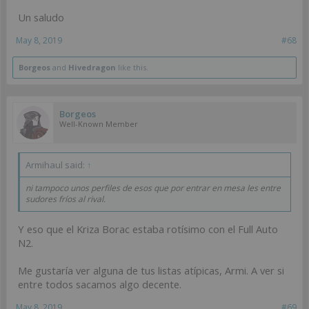
Un saludo
May 8, 2019
#68
Borgeos
and
Hivedragon
like this.
Borgeos
Well-Known Member
Armihaul said:
↑
ni tampoco unos perfiles de esos que por entrar en mesa les entre
sudores fríos al rival.
Y eso que el Kriza Borac estaba rotísimo con el Full Auto
N2.
Me gustaría ver alguna de tus listas atípicas, Armi. A ver si
entre todos sacamos algo decente.
May 8, 2019
#69