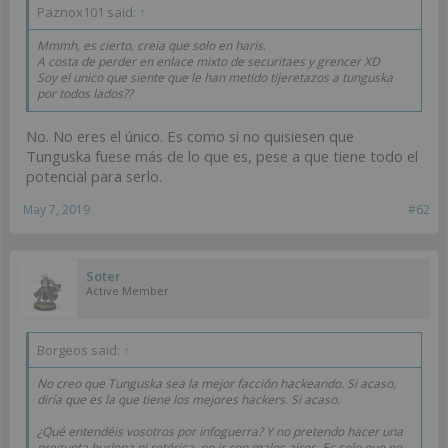
Paznox101 said:
↑
Mmmh, es cierto, creia que solo en haris.
A costa de perder en enlace mixto de securitaes y grencer XD
Soy el unico que siente que le han metido tijeretazos a tunguska
por todos lados??
No. No eres el único. Es como si no quisiesen que
Tunguska fuese más de lo que es, pese a que tiene todo el
potencial para serlo.
May 7, 2019
#62
Soter
Active Member
Borgeos said:
↑
No creo que Tunguska sea la mejor facción hackeando. Si acaso,
diría que es la que tiene los mejores hackers. Si acaso.
¿Qué entendéis vosotros por infoguerra? Y no pretendo hacer una
pregunta burlona ni retórica, no ir con malos aires. Es solo que no